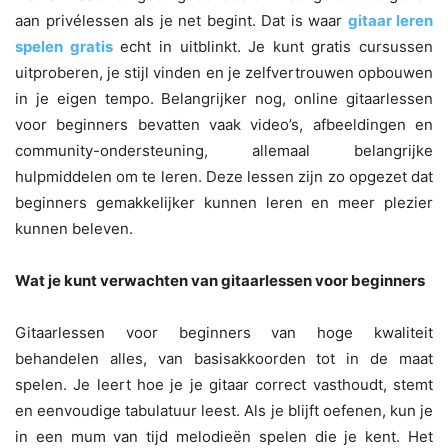
aan privélessen als je net begint. Dat is waar
gitaar leren
spelen gratis
echt in uitblinkt. Je kunt gratis cursussen
uitproberen, je stijl vinden en je zelfvertrouwen opbouwen
in je eigen tempo. Belangrijker nog, online gitaarlessen
voor beginners bevatten vaak video’s, afbeeldingen en
community-ondersteuning, allemaal belangrijke
hulpmiddelen om te leren. Deze lessen zijn zo opgezet dat
beginners gemakkelijker kunnen leren en meer plezier
kunnen beleven.
Wat je kunt verwachten van gitaarlessen voor beginners
Gitaarlessen voor beginners van hoge kwaliteit
behandelen alles, van basisakkoorden tot in de maat
spelen. Je leert hoe je je gitaar correct vasthoudt, stemt
en eenvoudige tabulatuur leest. Als je blijft oefenen, kun je
in een mum van tijd melodieën spelen die je kent. Het