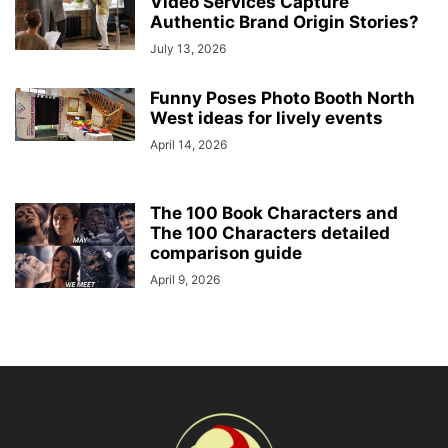
Video Services Capture
Authentic Brand Origin Stories?
July 13, 2026
Funny Poses Photo Booth North
West ideas for lively events
April 14, 2026
The 100 Book Characters and
The 100 Characters detailed
comparison guide
April 9, 2026